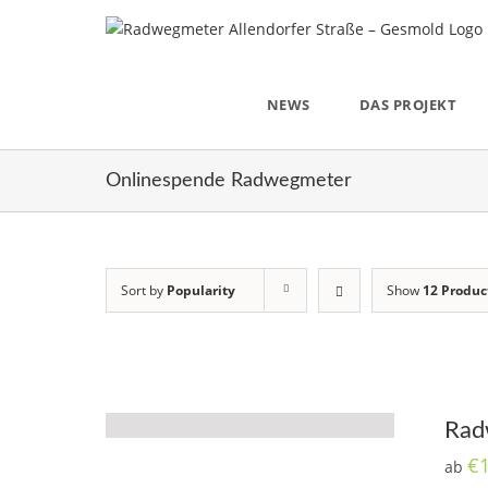
Skip
to
content
NEWS
DAS PROJEKT
Onlinespende Radwegmeter
Sort by
Popularity
Show
12 Produc
Rad
€
ab