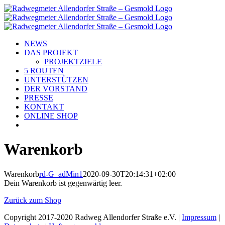
Skip
to
content
NEWS
DAS PROJEKT
PROJEKTZIELE
5 ROUTEN
UNTERSTÜTZEN
DER VORSTAND
PRESSE
KONTAKT
ONLINE SHOP
Warenkorb
Warenkorb
rd-G_adMin1
2020-09-30T20:14:31+02:00
Dein Warenkorb ist gegenwärtig leer.
Zurück zum Shop
Copyright 2017-2020 Radweg Allendorfer Straße e.V. |
Impressum
|