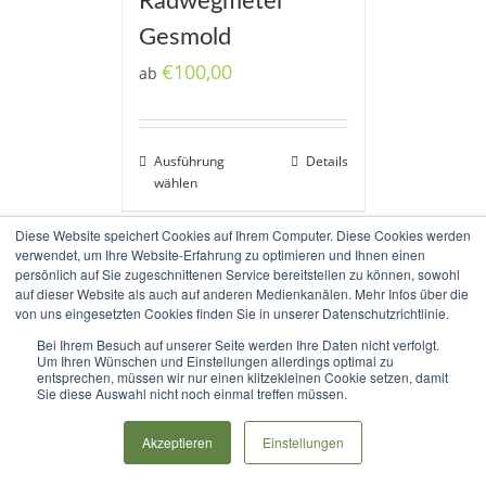
Radwegmeter
Gesmold
€
100,00
ab
Ausführung
Details
wählen
Diese Website speichert Cookies auf Ihrem Computer. Diese Cookies werden
verwendet, um Ihre Website-Erfahrung zu optimieren und Ihnen einen
persönlich auf Sie zugeschnittenen Service bereitstellen zu können, sowohl
auf dieser Website als auch auf anderen Medienkanälen. Mehr Infos über die
von uns eingesetzten Cookies finden Sie in unserer Datenschutzrichtlinie.
Bei Ihrem Besuch auf unserer Seite werden Ihre Daten nicht verfolgt.
Copyright 2017-2020 Radweg Allendorfer Straße e.V. |
Impressum
|
Um Ihren Wünschen und Einstellungen allerdings optimal zu
entsprechen, müssen wir nur einen klitzekleinen Cookie setzen, damit
Datenschutz
|
Haftungsausschluss
Sie diese Auswahl nicht noch einmal treffen müssen.
Rss
Akzeptieren
Einstellungen